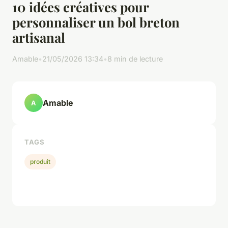
10 idées créatives pour
personnaliser un bol breton
artisanal
Amable
•
21/05/2026 13:34
•
8 min de lecture
Amable
A
TAGS
produit