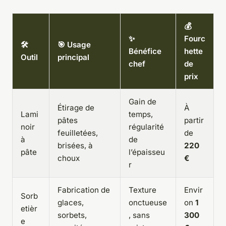
💰
✨
Fourc
🛠️
🎯 Usage
Bénéfice
hette
Outil
principal
chef
de
prix
Gain de
Étirage de
À
Lami
temps,
pâtes
partir
noir
régularité
feuilletées,
de
à
de
brisées, à
220
pâte
l’épaisseu
choux
€
r
Fabrication de
Texture
Envir
Sorb
glaces,
onctueuse
on
1
etièr
sorbets,
, sans
300
e