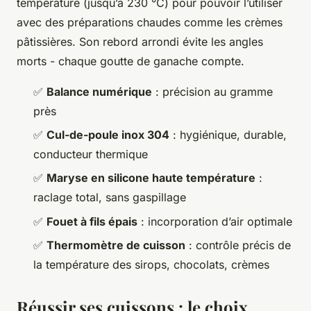
température (jusqu’à 230 °C) pour pouvoir l’utiliser
avec des préparations chaudes comme les crèmes
pâtissières. Son rebord arrondi évite les angles
morts - chaque goutte de ganache compte.
✅
Balance numérique
: précision au gramme
près
✅
Cul-de-poule inox 304
: hygiénique, durable,
conducteur thermique
✅
Maryse en silicone haute température
:
raclage total, sans gaspillage
✅
Fouet à fils épais
: incorporation d’air optimale
✅
Thermomètre de cuisson
: contrôle précis de
la température des sirops, chocolats, crèmes
Réussir ses cuissons : le choix