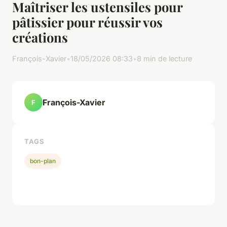
Maîtriser les ustensiles pour
pâtissier pour réussir vos
créations
François-Xavier
•
18/05/2026 08:33
•
8 min de lecture
François-Xavier
F
TAGS
bon-plan